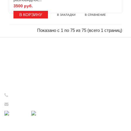
3500 руб.
В ЗАКЛАДКИ
В СРАВНЕНИЕ
Показано с 1 по 75 из 75 (всего 1 страниц)
ИНФОРМАЦИЯ
Интернет-магазин принимает
заказы круглосуточно - 24/7!
Консультации и обработка
заказов с 09:00 до 17:00
с понедельника по пятницу!
+7 (921) 637-73-65
tovarsssr@yandex.ru
ПОДДЕРЖКА