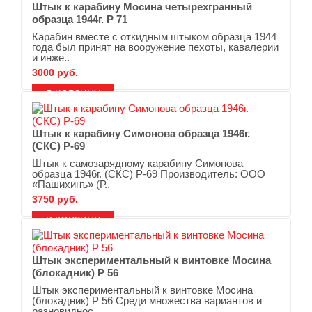
Штык к карабину Мосина четырехгранный
образца 1944г. Р 71
Карабин вместе с откидным штыком образца 1944
года был принят на вооружение пехоты, кавалерии
и инже..
3000 руб.
В ЗАКЛАДКИ
В СРАВНЕНИЕ
Штык к карабину Симонова образца 1946г.
(СКС) Р-69
Штык к самозарядному карабину Симонова
образца 1946г. (СКС) Р-69 Производитель: ООО
«Пашихинъ» (Р..
3750 руб.
В ЗАКЛАДКИ
В СРАВНЕНИЕ
Штык экспериментальный к винтовке Мосина
(блокадник) Р 56
Штык экспериментальный к винтовке Мосина
(блокадник) Р 56 Среди множества вариантов и
разновиднос..