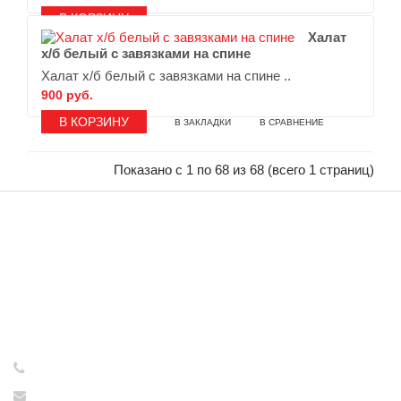
В ЗАКЛАДКИ
В СРАВНЕНИЕ
Халат
х/б белый с завязками на спине
Халат х/б белый с завязками на спине ..
900 руб.
В ЗАКЛАДКИ
В СРАВНЕНИЕ
Показано с 1 по 68 из 68 (всего 1 страниц)
ИНФОРМАЦИЯ
Интернет-магазин принимает
заказы круглосуточно - 24/7!
Консультации и обработка
заказов с 09:00 до 17:00
с понедельника по пятницу!
+7 (921) 637-73-65
tovarsssr@yandex.ru