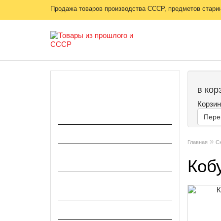
Продажа товаров производства СССР, предметов старины
КАТЕГОРИИ
в кор
Корзин
Головные уборы и каски,
варежки, перчатки
Пере
Знаки отличия и ремни
»
Главная
С
Значки, флаги, музыкальные
Коб
инструменты
Инструмент (шанцевый в том
числе)
Коллекционирование