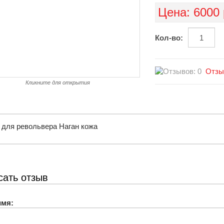
Цена:
6000 
Кол-во:
Отзы
Кликните для открытия
 для револьвера Наган кожа
сать отзыв
имя: