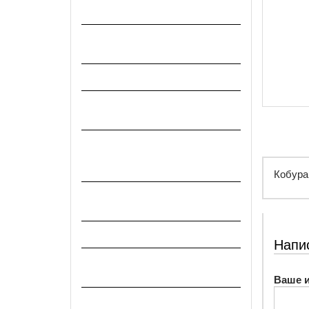
Медицина и лаборатория
МедЛаб стекло и посуда для
лаборатории
Микроскопы и комплектующие
Муляжи, ММГ и
комплектующее оружие
Ножи, штыки, бритвы и др.
колющие и режущие
предметы
Кобура
Оптические, световые и
другие приборы.
Очки защитные
Напи
Продукты питания, разовые и
суточные пайки
Ваше 
Разное