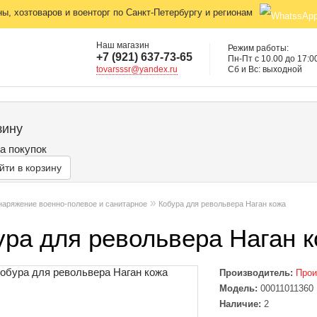
, хозтоваров и военторг по Санкт-Петербургу и регионам
Наш магазин
Режим работы:
+7 (921) 637-73-65
Пн-Пт с 10.00 до 17:0
tovarsssr@yandex.ru
Сб и Вс: выходной
зину
а покупок
йти в корзину
»
наряжение военно-полевое и санитарное
Кобура для револьвера Наган кожа
ура для револьвера Наган 
Производитель:
Прои
Модель:
00011011360
Наличие:
2