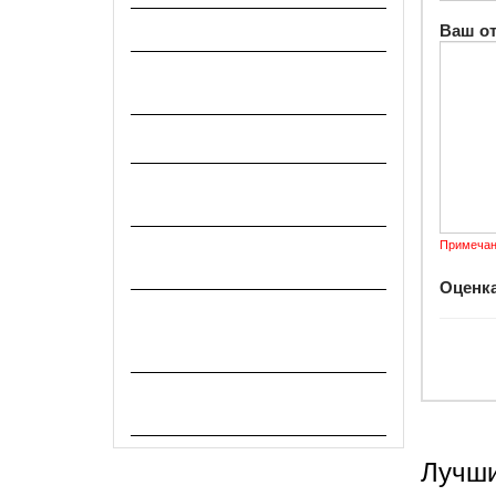
Реабилитация
Ваш о
Снаряжение военно-
полевое и санитарное
Сувениры и подарки
Текстиль и санитарно-
хозяйственные товары
Форменная одежда и обувь
Примечан
СССР и РФ
Оценка
Химические и
индивидуальные средства
защиты
Хозяйственно-бытовые
товары, посуда
Лучши