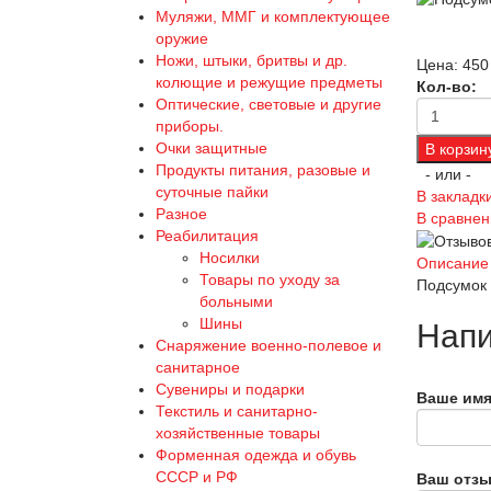
Муляжи, ММГ и комплектующее
оружие
Ножи, штыки, бритвы и др.
Цена:
450
колющие и режущие предметы
Кол-во:
Оптические, световые и другие
приборы.
Очки защитные
Продукты питания, разовые и
- или -
суточные пайки
В закладк
Разное
В сравнен
Реабилитация
Носилки
Описание
Товары по уходу за
Подсумок 
больными
Шины
Напи
Снаряжение военно-полевое и
санитарное
Сувениры и подарки
Ваше имя
Текстиль и санитарно-
хозяйственные товары
Форменная одежда и обувь
СССР и РФ
Ваш отзы