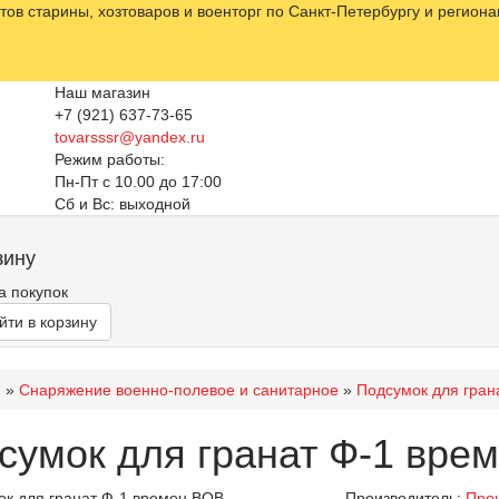
ов старины, хозтоваров и военторг по Санкт-Петербургу и регион
Наш магазин
+7 (921) 637-73-65
tovarsssr@yandex.ru
Режим работы:
Пн-Пт с 10.00 до 17:00
Сб и Вс: выходной
зину
а покупок
йти в корзину
я
»
Снаряжение военно-полевое и санитарное
»
Подсумок для гран
сумок для гранат Ф-1 вре
Производитель:
Прои