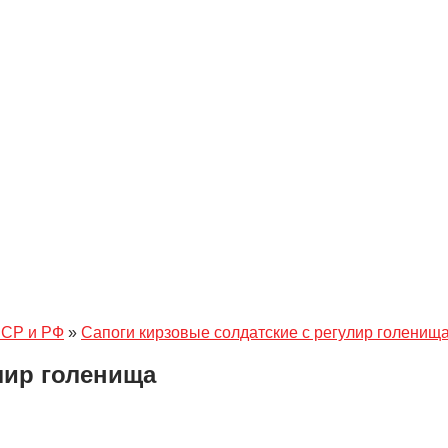
ССР и РФ
»
Сапоги кирзовые солдатские с регулир голенищ
лир голенища