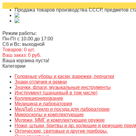
Продажа товаров производства СССР, предметов ста
Режим работы:
Пн-Пт с 10.00 до 17:00
Сб и Вс: выходной
Товаров: 0 шт.
Ваш заказ: 0 руб.
Ваша корзина пуста!
Категории
Головные уборы и каски, варежки, перчатки
Знаки отличия и ремни
Значки, флаги, музыкальные инструменты
Инструмент (шанцевый в том числе)
Коллекционирование
Медицина и лаборатория
МедЛаб стекло и посуда для лаборатории
Микроскопы и комплектующие
Муляжи, ММГ и комплектующее оружие
Ножи, штыки, бритвы и др. колющие и режущие пре
Оптические, световые и другие приборы.