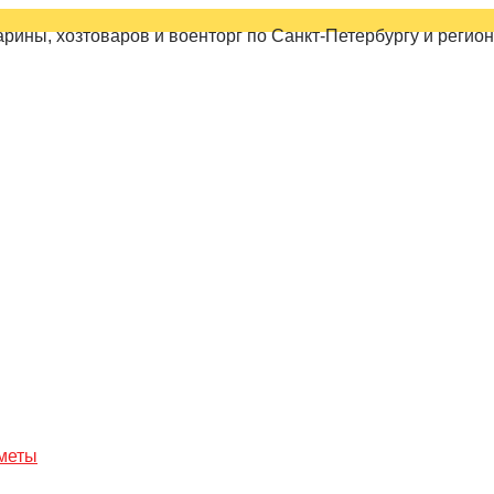
рины, хозтоваров и военторг по Санкт-Петербургу и регио
дметы