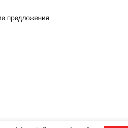
е предложения
ЕРЖКА
ЛИЧНЫЙ КАБИНЕТ
ине
Личный кабинет
а и оплата
История заказов
ательское соглашение
Закладки
ка конфиденциальности
Рассылка
я
 товара
ы