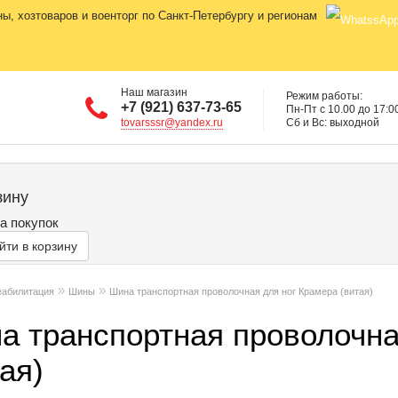
, хозтоваров и военторг по Санкт-Петербургу и регионам
Наш магазин
Режим работы:
+7 (921) 637-73-65
Пн-Пт с 10.00 до 17:0
tovarsssr@yandex.ru
Сб и Вс: выходной
зину
а покупок
йти в корзину
»
»
еабилитация
Шины
Шина транспортная проволочная для ног Крамера (витая)
а транспортная проволочна
ая)