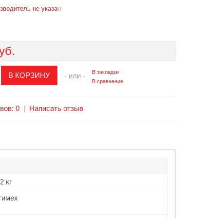
зводитель не указан
уб.
В закладки
- или -
В сравнение
вов: 0
|
Написать отзыв
2 кг
тимех