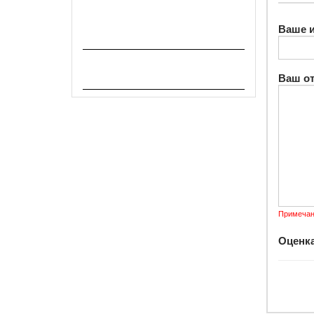
Химические и
индивидуальные средства
Ваше 
защиты
Хозяйственно-бытовые
товары, посуда
Ваш о
Примечан
Оценка