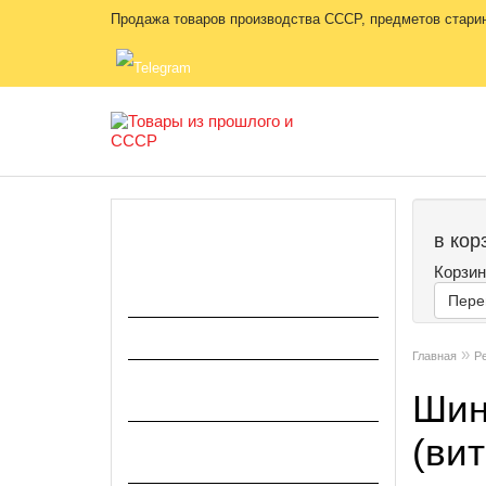
Продажа товаров производства СССР, предметов старины
КАТЕГОРИИ
в кор
Корзин
Головные уборы и каски,
варежки, перчатки
Пере
Знаки отличия и ремни
»
Главная
Р
Значки, флаги, музыкальные
Шин
инструменты
(вит
Инструмент (шанцевый в том
числе)