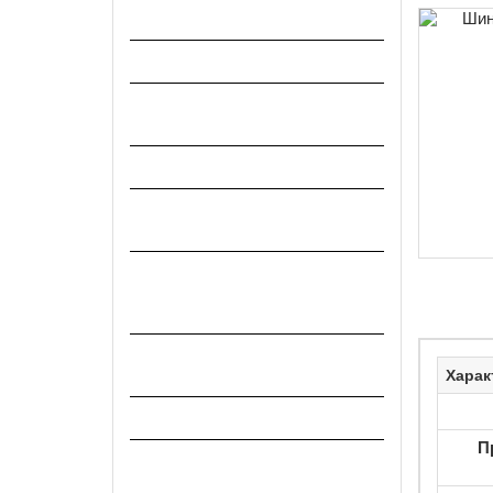
Коллекционирование
Медицина и лаборатория
МедЛаб стекло и посуда для
лаборатории
Микроскопы и комплектующие
Муляжи, ММГ и
комплектующее оружие
Ножи, штыки, бритвы и др.
колющие и режущие
предметы
Оптические, световые и
другие приборы.
Харак
Очки защитные
П
Продукты питания, разовые и
суточные пайки