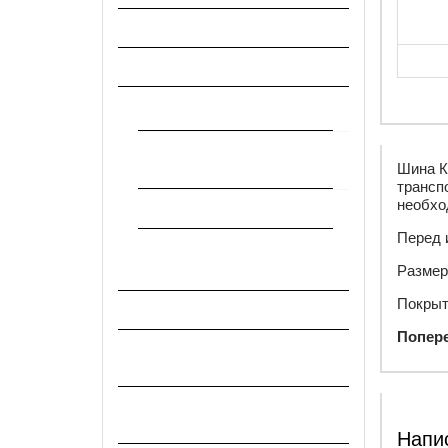
Разное
Реабилитация
Носилки
Товары по уходу за
больными
Шина К
трансп
необхо
Шины
Перед 
Снаряжение военно-полевое
и санитарное
Размер
Покрыт
Сувениры и подарки
Попере
Текстиль и санитарно-
хозяйственные товары
Форменная одежда и обувь
СССР и РФ
Напи