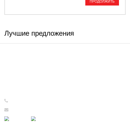
ПРОДОЛЖИТЬ
Лучшие предложения
ИНФОРМАЦИЯ
Интернет-магазин принимает
заказы круглосуточно - 24/7!
Консультации и обработка
заказов с 09:00 до 17:00
с понедельника по пятницу!
+7 (921) 637-73-65
tovarsssr@yandex.ru
ПОДДЕРЖКА