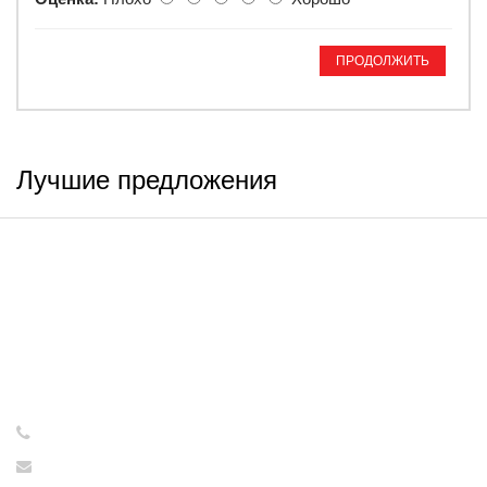
ПРОДОЛЖИТЬ
Лучшие предложения
ИНФОРМАЦИЯ
Интернет-магазин принимает
заказы круглосуточно - 24/7!
Консультации и обработка
заказов с 09:00 до 17:00
с понедельника по пятницу!
+7 (921) 637-73-65
tovarsssr@yandex.ru