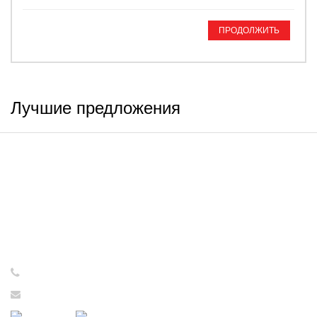
ПРОДОЛЖИТЬ
Лучшие предложения
ИНФОРМАЦИЯ
Интернет-магазин принимает
заказы круглосуточно - 24/7!
Консультации и обработка
заказов с 09:00 до 17:00
с понедельника по пятницу!
+7 (921) 637-73-65
tovarsssr@yandex.ru