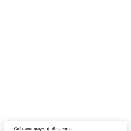
Доставка и оплата
Пользовательское соглашение
Политика конфиденциальности
Акции
Гарантия
Возврат товара
Контакты
ЛИЧНЫЙ КАБИНЕТ
Личный кабинет
История заказов
Закладки
Рассылка
АДРЕС МАГАЗИНА
г. Санкт-Петербург, Дунайский пр., д. 28, к. 2, +7 (921) 637-73-
65
Сайт использует файлы cookie.