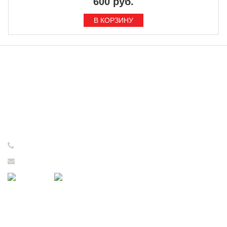
600 руб.
ИНФОРМАЦИЯ
Интернет-магазин принимает
заказы круглосуточно - 24/7!
Консультации и обработка
заказов с 09:00 до 17:00
с понедельника по пятницу!
+7 (921) 637-73-65
tovarsssr@yandex.ru
ПОДДЕРЖКА
О магазине